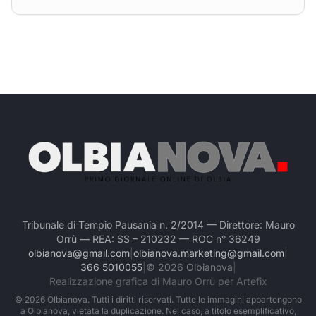
Tribunale di Tempio Pausania n. 2/2014 — Direttore: Mauro
Orrù — REA: SS – 210232 — ROC n° 36249
olbianova@gmail.com
|
olbianova.marketing@gmail.com
|
366 5010055
|
©
2026
Olbianova
|
Realizzazione grafica di Mauro Orrù per Artefix
©
2026
Olbianova. Tutti i diritti riservati. Tutte le immagini appartengono
a Olbianova, vietata la duplicazione. Nel caso, a titolo esemplificativo,