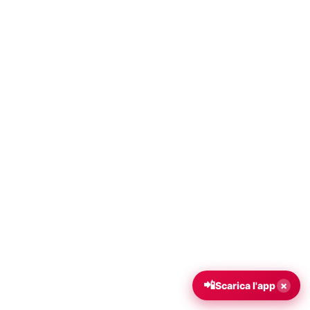
📲
×
Scarica l'app