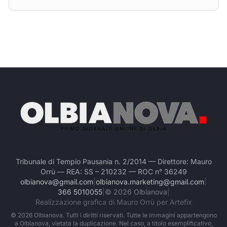
Tribunale di Tempio Pausania n. 2/2014 — Direttore: Mauro
Orrù — REA: SS – 210232 — ROC n° 36249
olbianova@gmail.com
|
olbianova.marketing@gmail.com
|
366 5010055
|
©
2026
Olbianova
|
Realizzazione grafica di Mauro Orrù per Artefix
©
2026
Olbianova. Tutti i diritti riservati. Tutte le immagini appartengono
a Olbianova, vietata la duplicazione. Nel caso, a titolo esemplificativo,