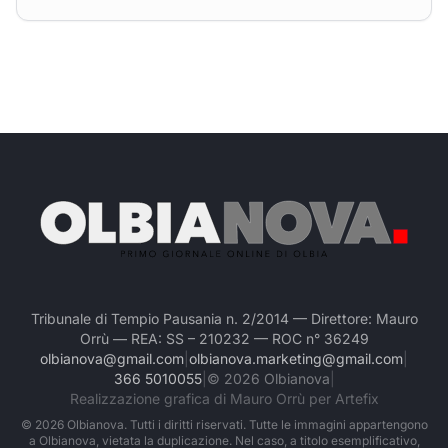
Tribunale di Tempio Pausania n. 2/2014 — Direttore: Mauro
Orrù — REA: SS – 210232 — ROC n° 36249
olbianova@gmail.com
|
olbianova.marketing@gmail.com
|
366 5010055
|
©
2026
Olbianova
|
Realizzazione grafica di Mauro Orrù per Artefix
©
2026
Olbianova. Tutti i diritti riservati. Tutte le immagini appartengono
a Olbianova, vietata la duplicazione. Nel caso, a titolo esemplificativo,