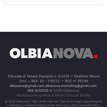
Tribunale di Tempio Pausania n. 2/2014 — Direttore: Mauro
Orrù — REA: SS – 210232 — ROC n° 36249
olbianova@gmail.com
|
olbianova.marketing@gmail.com
|
366 5010055
|
©
2026
Olbianova
|
Realizzazione grafica di Mauro Orrù per Artefix
©
2026
Olbianova. Tutti i diritti riservati. Tutte le immagini appartengono
a Olbianova, vietata la duplicazione. Nel caso, a titolo esemplificativo,