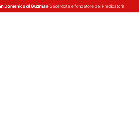
an Domenico di Guzman
(
Sacerdote e fondatore dei Predicatori
)