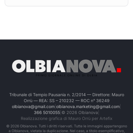
Tribunale di Tempio Pausania n. 2/2014 — Direttore: Mauro
Orrù — REA: SS – 210232 — ROC n° 36249
olbianova@gmail.com
|
olbianova.marketing@gmail.com
|
366 5010055
|
©
2026
Olbianova
|
Realizzazione grafica di Mauro Orrù per Artefix
©
2026
Olbianova. Tutti i diritti riservati. Tutte le immagini appartengono
a Olbianova, vietata la duplicazione. Nel caso, a titolo esemplificativo,