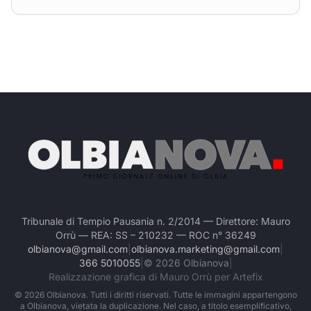
Tribunale di Tempio Pausania n. 2/2014 — Direttore: Mauro
Orrù — REA: SS – 210232 — ROC n° 36249
olbianova@gmail.com
|
olbianova.marketing@gmail.com
|
366 5010055
|
©
2026
Olbianova
|
Realizzazione grafica di Mauro Orrù per Artefix
©
2026
Olbianova. Tutti i diritti riservati. Tutte le immagini appartengono
a Olbianova, vietata la duplicazione. Nel caso, a titolo esemplificativo,