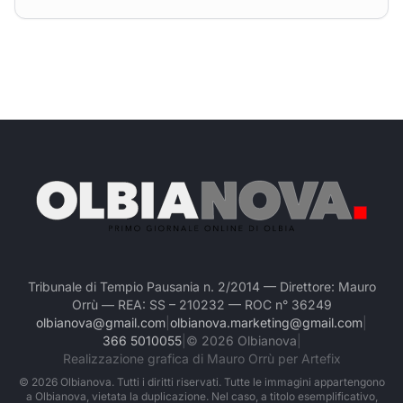
Tribunale di Tempio Pausania n. 2/2014 — Direttore: Mauro
Orrù — REA: SS – 210232 — ROC n° 36249
olbianova@gmail.com
|
olbianova.marketing@gmail.com
|
366 5010055
|
©
2026
Olbianova
|
Realizzazione grafica di Mauro Orrù per Artefix
©
2026
Olbianova. Tutti i diritti riservati. Tutte le immagini appartengono
a Olbianova, vietata la duplicazione. Nel caso, a titolo esemplificativo,