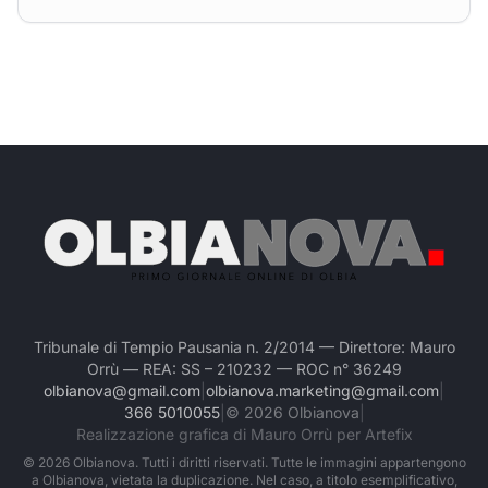
Tribunale di Tempio Pausania n. 2/2014 — Direttore: Mauro
Orrù — REA: SS – 210232 — ROC n° 36249
olbianova@gmail.com
|
olbianova.marketing@gmail.com
|
366 5010055
|
©
2026
Olbianova
|
Realizzazione grafica di Mauro Orrù per Artefix
©
2026
Olbianova. Tutti i diritti riservati. Tutte le immagini appartengono
a Olbianova, vietata la duplicazione. Nel caso, a titolo esemplificativo,