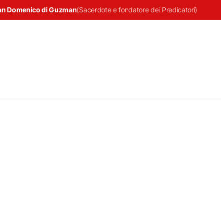
an Domenico di Guzman
(
Sacerdote e fondatore dei Predicatori
)