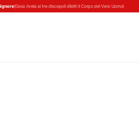
Signore
(
Gesù rivela ai tre discepoli diletti il Corpo del Vero Uomo
)