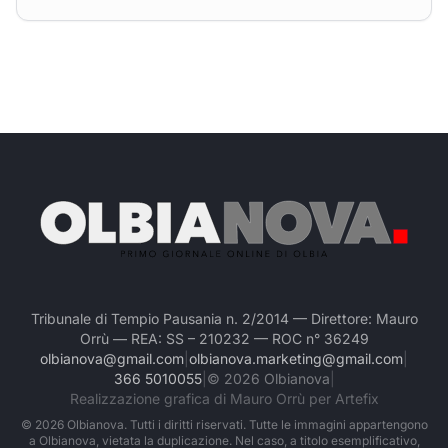
Tribunale di Tempio Pausania n. 2/2014 — Direttore: Mauro
Orrù — REA: SS – 210232 — ROC n° 36249
olbianova@gmail.com
|
olbianova.marketing@gmail.com
|
366 5010055
|
©
2026
Olbianova
|
Realizzazione grafica di Mauro Orrù per Artefix
©
2026
Olbianova. Tutti i diritti riservati. Tutte le immagini appartengono
a Olbianova, vietata la duplicazione. Nel caso, a titolo esemplificativo,