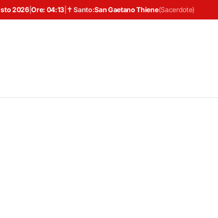
osto 2026
|
Ore:
04:13
|
✝ Santo:
San Gaetano Thiene
(
Sacerdote
)