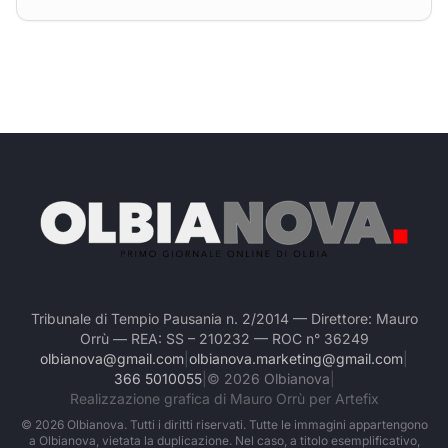
Tribunale di Tempio Pausania n. 2/2014 — Direttore: Mauro
Orrù — REA: SS – 210232 — ROC n° 36249
olbianova@gmail.com
|
olbianova.marketing@gmail.com
|
366 5010055
|
©
2026
Olbianova
|
Realizzazione grafica di Mauro Orrù per Artefix
©
2026
Olbianova. Tutti i diritti riservati. Tutte le immagini appartengono
a Olbianova, vietata la duplicazione. Nel caso, a titolo esemplificativo,