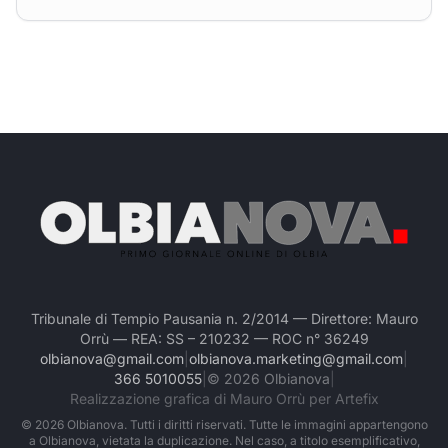
Tribunale di Tempio Pausania n. 2/2014 — Direttore: Mauro
Orrù — REA: SS – 210232 — ROC n° 36249
olbianova@gmail.com
|
olbianova.marketing@gmail.com
|
366 5010055
|
©
2026
Olbianova
|
Realizzazione grafica di Mauro Orrù per Artefix
©
2026
Olbianova. Tutti i diritti riservati. Tutte le immagini appartengono
a Olbianova, vietata la duplicazione. Nel caso, a titolo esemplificativo,