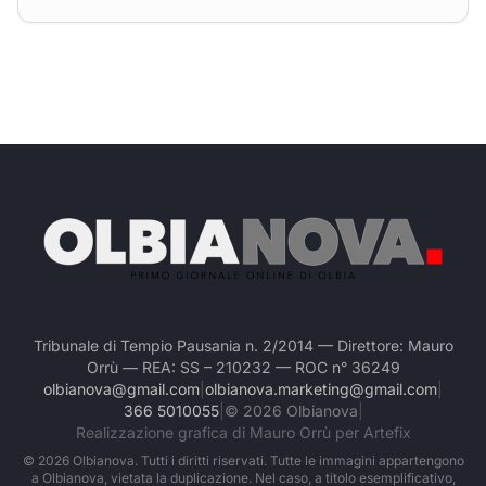
Tribunale di Tempio Pausania n. 2/2014 — Direttore: Mauro
Orrù — REA: SS – 210232 — ROC n° 36249
olbianova@gmail.com
|
olbianova.marketing@gmail.com
|
366 5010055
|
©
2026
Olbianova
|
Realizzazione grafica di Mauro Orrù per Artefix
©
2026
Olbianova. Tutti i diritti riservati. Tutte le immagini appartengono
a Olbianova, vietata la duplicazione. Nel caso, a titolo esemplificativo,