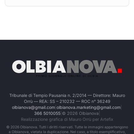
Tribunale di Tempio Pausania n. 2/2014 — Direttore: Mauro
Orrù — REA: SS – 210232 — ROC n° 36249
olbianova@gmail.com
|
olbianova.marketing@gmail.com
|
366 5010055
|
©
2026
Olbianova
|
Realizzazione grafica di Mauro Orrù per Artefix
©
2026
Olbianova. Tutti i diritti riservati. Tutte le immagini appartengono
a Olbianova, vietata la duplicazione. Nel caso, a titolo esemplificativo,