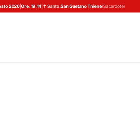
osto 2026
|
Ore:
19:14
|
✝ Santo:
San Gaetano Thiene
(
Sacerdote
)