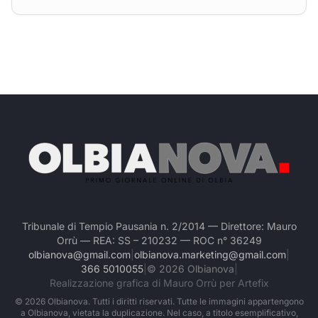
Tribunale di Tempio Pausania n. 2/2014 — Direttore: Mauro
Orrù — REA: SS – 210232 — ROC n° 36249
olbianova@gmail.com
|
olbianova.marketing@gmail.com
|
366 5010055
|
©
2026
Olbianova
|
Realizzazione grafica di Mauro Orrù per Artefix
©
2026
Olbianova. Tutti i diritti riservati. Tutte le immagini appartengono
a Olbianova, vietata la duplicazione. Nel caso, a titolo esemplificativo,