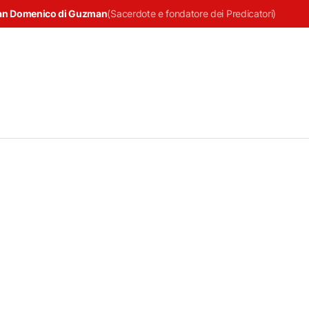
an Domenico di Guzman
(
Sacerdote e fondatore dei Predicatori
)