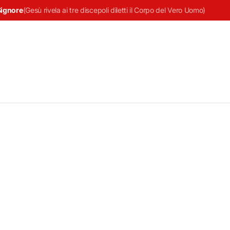
Signore
(
Gesù rivela ai tre discepoli diletti il Corpo del Vero Uomo
)