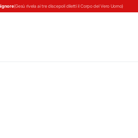
Signore
(
Gesù rivela ai tre discepoli diletti il Corpo del Vero Uomo
)