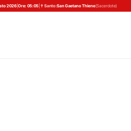
sto 2026
|
Ore:
05:05
|
✝ Santo:
San Gaetano Thiene
(
Sacerdote
)