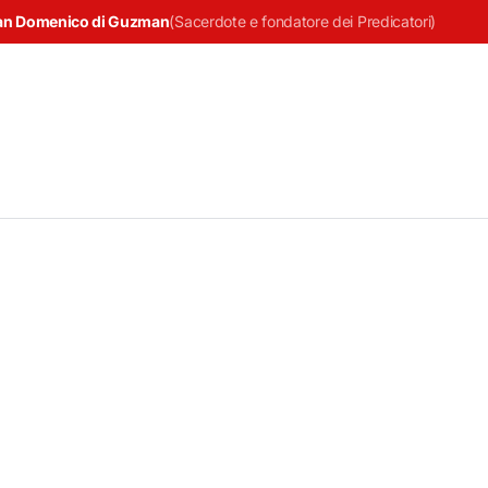
an Domenico di Guzman
(
Sacerdote e fondatore dei Predicatori
)