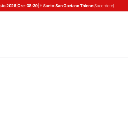
sto 2026
|
Ore:
08:39
|
✝ Santo:
San Gaetano Thiene
(
Sacerdote
)