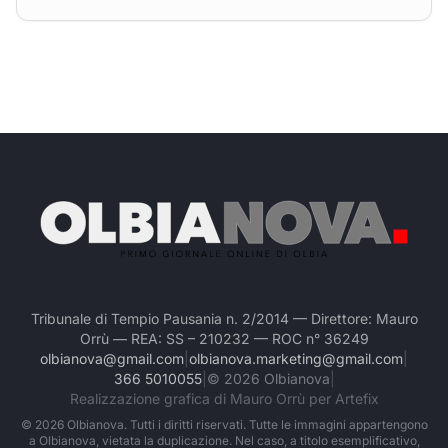
Tribunale di Tempio Pausania n. 2/2014 — Direttore: Mauro
Orrù — REA: SS – 210232 — ROC n° 36249
olbianova@gmail.com
|
olbianova.marketing@gmail.com
|
366 5010055
|
©
2026
Olbianova
|
Realizzazione grafica di Mauro Orrù per Artefix
©
2026
Olbianova. Tutti i diritti riservati. Tutte le immagini appartengono
a Olbianova, vietata la duplicazione. Nel caso, a titolo esemplificativo,