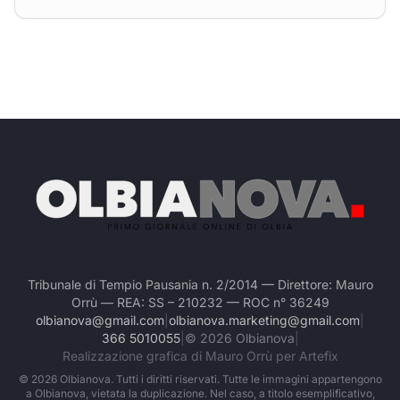
Tribunale di Tempio Pausania n. 2/2014 — Direttore: Mauro
Orrù — REA: SS – 210232 — ROC n° 36249
olbianova@gmail.com
|
olbianova.marketing@gmail.com
|
366 5010055
|
©
2026
Olbianova
|
Realizzazione grafica di Mauro Orrù per Artefix
©
2026
Olbianova. Tutti i diritti riservati. Tutte le immagini appartengono
a Olbianova, vietata la duplicazione. Nel caso, a titolo esemplificativo,