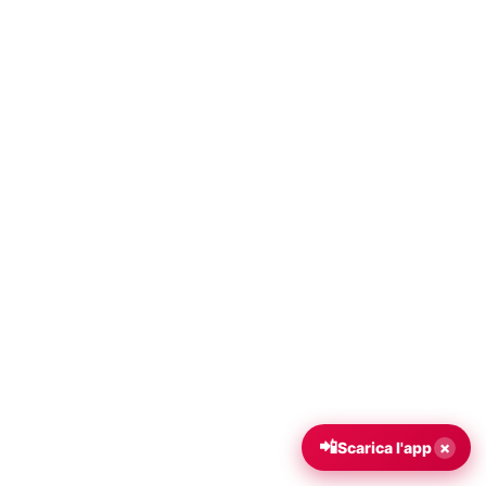
📲
×
Scarica l'app