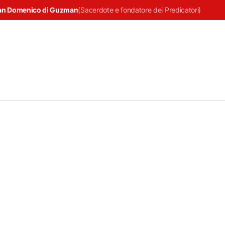
an Domenico di Guzman
(
Sacerdote e fondatore dei Predicatori
)