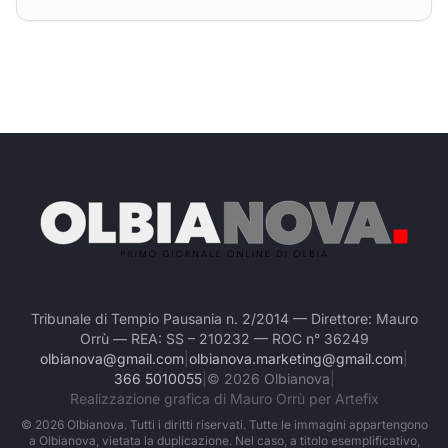
Tribunale di Tempio Pausania n. 2/2014 — Direttore: Mauro
Orrù — REA: SS – 210232 — ROC n° 36249
olbianova@gmail.com
|
olbianova.marketing@gmail.com
|
366 5010055
|
©
2026
Olbianova
|
Realizzazione grafica di Mauro Orrù per Artefix
©
2026
Olbianova. Tutti i diritti riservati. Tutte le immagini appartengono
a Olbianova, vietata la duplicazione. Nel caso, a titolo esemplificativo,