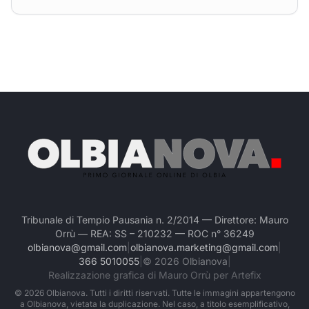
Tribunale di Tempio Pausania n. 2/2014 — Direttore: Mauro
Orrù — REA: SS – 210232 — ROC n° 36249
olbianova@gmail.com
|
olbianova.marketing@gmail.com
|
366 5010055
|
©
2026
Olbianova
|
Realizzazione grafica di Mauro Orrù per Artefix
©
2026
Olbianova. Tutti i diritti riservati. Tutte le immagini appartengono
a Olbianova, vietata la duplicazione. Nel caso, a titolo esemplificativo,