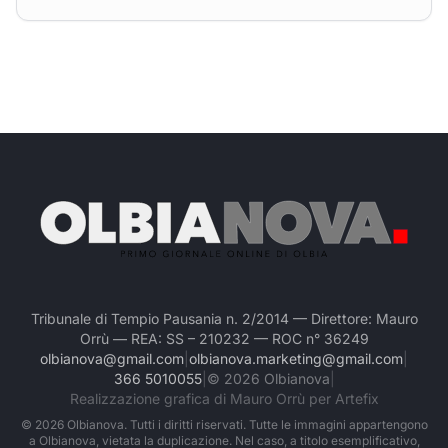
Tribunale di Tempio Pausania n. 2/2014 — Direttore: Mauro
Orrù — REA: SS – 210232 — ROC n° 36249
olbianova@gmail.com
|
olbianova.marketing@gmail.com
|
366 5010055
|
©
2026
Olbianova
|
Realizzazione grafica di Mauro Orrù per Artefix
©
2026
Olbianova. Tutti i diritti riservati. Tutte le immagini appartengono
a Olbianova, vietata la duplicazione. Nel caso, a titolo esemplificativo,