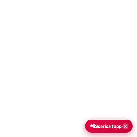
📲
×
Scarica l'app