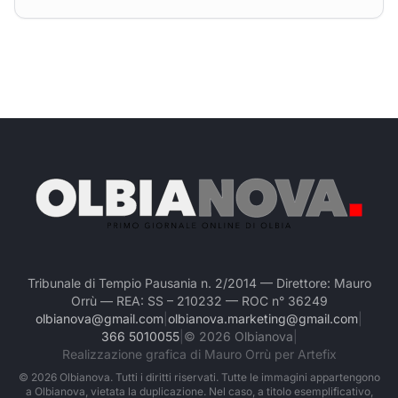
Tribunale di Tempio Pausania n. 2/2014 — Direttore: Mauro
Orrù — REA: SS – 210232 — ROC n° 36249
olbianova@gmail.com
|
olbianova.marketing@gmail.com
|
366 5010055
|
©
2026
Olbianova
|
Realizzazione grafica di Mauro Orrù per Artefix
©
2026
Olbianova. Tutti i diritti riservati. Tutte le immagini appartengono
a Olbianova, vietata la duplicazione. Nel caso, a titolo esemplificativo,