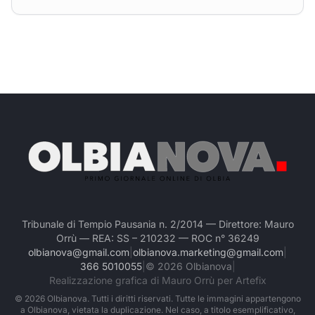
Tribunale di Tempio Pausania n. 2/2014 — Direttore: Mauro
Orrù — REA: SS – 210232 — ROC n° 36249
olbianova@gmail.com
|
olbianova.marketing@gmail.com
|
366 5010055
|
©
2026
Olbianova
|
Realizzazione grafica di Mauro Orrù per Artefix
©
2026
Olbianova. Tutti i diritti riservati. Tutte le immagini appartengono
a Olbianova, vietata la duplicazione. Nel caso, a titolo esemplificativo,