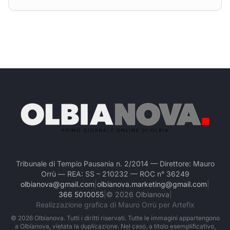
Tribunale di Tempio Pausania n. 2/2014 — Direttore: Mauro
Orrù — REA: SS – 210232 — ROC n° 36249
olbianova@gmail.com
|
olbianova.marketing@gmail.com
|
366 5010055
|
©
2026
Olbianova
|
Realizzazione grafica di Mauro Orrù per Artefix
©
2026
Olbianova. Tutti i diritti riservati. Tutte le immagini appartengono
a Olbianova, vietata la duplicazione. Nel caso, a titolo esemplificativo,