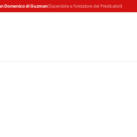
an Domenico di Guzman
(
Sacerdote e fondatore dei Predicatori
)