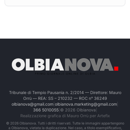
Tribunale di Tempio Pausania n. 2/2014 — Direttore: Mauro
Orrù — REA: SS – 210232 — ROC n° 36249
olbianova@gmail.com
|
olbianova.marketing@gmail.com
|
366 5010055
|
©
2026
Olbianova
|
Realizzazione grafica di Mauro Orrù per Artefix
©
2026
Olbianova. Tutti i diritti riservati. Tutte le immagini appartengono
a Olbianova, vietata la duplicazione. Nel caso, a titolo esemplificativo,