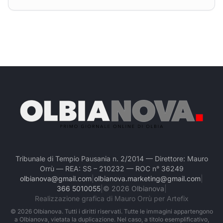
Tribunale di Tempio Pausania n. 2/2014 — Direttore: Mauro
Orrù — REA: SS – 210232 — ROC n° 36249
olbianova@gmail.com
|
olbianova.marketing@gmail.com
|
366 5010055
|
©
2026
Olbianova
|
Realizzazione grafica di Mauro Orrù per Artefix
©
2026
Olbianova. Tutti i diritti riservati. Tutte le immagini appartengono
a Olbianova, vietata la duplicazione. Nel caso, a titolo esemplificativo,