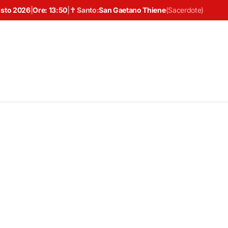
osto 2026
|
Ore:
13:50
|
✝ Santo:
San Gaetano Thiene
(
Sacerdote
)