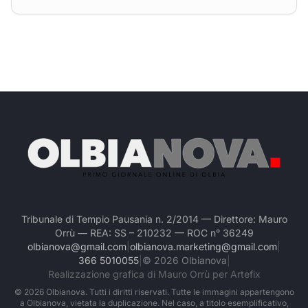
Tribunale di Tempio Pausania n. 2/2014 — Direttore: Mauro
Orrù — REA: SS – 210232 — ROC n° 36249
olbianova@gmail.com
|
olbianova.marketing@gmail.com
|
366 5010055
|
©
2026
Olbianova
|
Realizzazione grafica di Mauro Orrù per Artefix
©
2026
Olbianova. Tutti i diritti riservati. Tutte le immagini appartengono
a Olbianova, vietata la duplicazione. Nel caso, a titolo esemplificativo,