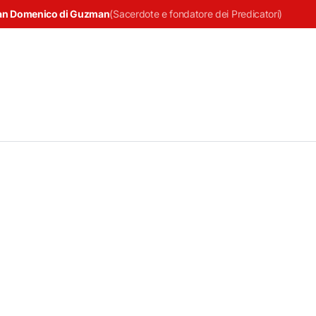
an Domenico di Guzman
(
Sacerdote e fondatore dei Predicatori
)