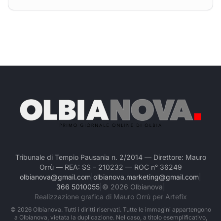
Tribunale di Tempio Pausania n. 2/2014 — Direttore: Mauro
Orrù — REA: SS – 210232 — ROC n° 36249
olbianova@gmail.com
|
olbianova.marketing@gmail.com
|
366 5010055
|
©
2026
Olbianova
|
Realizzazione grafica di Mauro Orrù per Artefix
©
2026
Olbianova. Tutti i diritti riservati. Tutte le immagini appartengono
a Olbianova, vietata la duplicazione. Nel caso, a titolo esemplificativo,