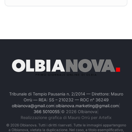
Tribunale di Tempio Pausania n. 2/2014 — Direttore: Mauro
Orrù — REA: SS – 210232 — ROC n° 36249
olbianova@gmail.com
|
olbianova.marketing@gmail.com
|
366 5010055
|
©
2026
Olbianova
|
Realizzazione grafica di Mauro Orrù per Artefix
©
2026
Olbianova. Tutti i diritti riservati. Tutte le immagini appartengono
a Olbianova, vietata la duplicazione. Nel caso, a titolo esemplificativo,