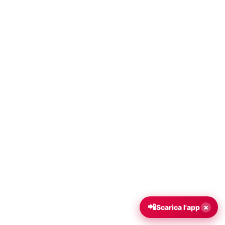
📲
×
Scarica l'app