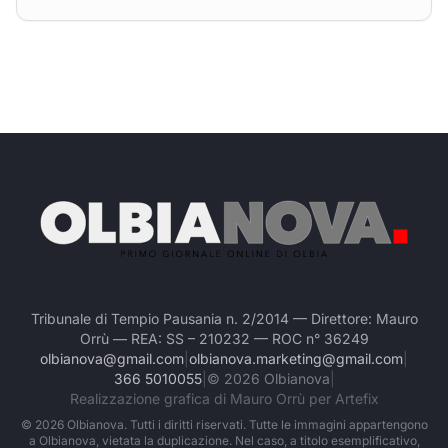
Tribunale di Tempio Pausania n. 2/2014 — Direttore: Mauro
Orrù — REA: SS – 210232 — ROC n° 36249
olbianova@gmail.com
|
olbianova.marketing@gmail.com
|
366 5010055
|
©
2026
Olbianova
|
Realizzazione grafica di Mauro Orrù per Artefix
©
2026
Olbianova. Tutti i diritti riservati. Tutte le immagini appartengono
a Olbianova, vietata la duplicazione. Nel caso, a titolo esemplificativo,