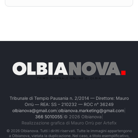
Tribunale di Tempio Pausania n. 2/2014 — Direttore: Mauro
Orrù — REA: SS – 210232 — ROC n° 36249
olbianova@gmail.com
|
olbianova.marketing@gmail.com
|
366 5010055
|
©
2026
Olbianova
|
Realizzazione grafica di Mauro Orrù per Artefix
©
2026
Olbianova. Tutti i diritti riservati. Tutte le immagini appartengono
a Olbianova, vietata la duplicazione. Nel caso, a titolo esemplificativo,