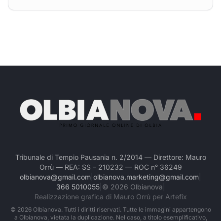
Tribunale di Tempio Pausania n. 2/2014 — Direttore: Mauro
Orrù — REA: SS – 210232 — ROC n° 36249
olbianova@gmail.com
|
olbianova.marketing@gmail.com
|
366 5010055
|
©
2026
Olbianova
|
Realizzazione grafica di Mauro Orrù per Artefix
©
2026
Olbianova. Tutti i diritti riservati. Tutte le immagini appartengono
a Olbianova, vietata la duplicazione. Nel caso, a titolo esemplificativo,