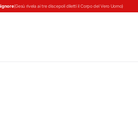
Signore
(
Gesù rivela ai tre discepoli diletti il Corpo del Vero Uomo
)